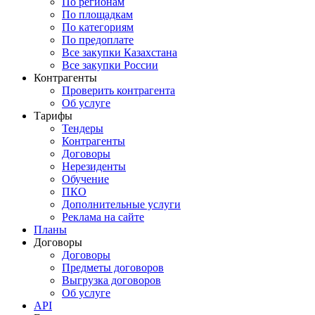
По регионам
По площадкам
По категориям
По предоплате
Все закупки Казахстана
Все закупки России
Контрагенты
Проверить контрагента
Об услуге
Тарифы
Тендеры
Контрагенты
Договоры
Нерезиденты
Обучение
ПКО
Дополнительные услуги
Реклама на сайте
Планы
Договоры
Договоры
Предметы договоров
Выгрузка договоров
Об услуге
API