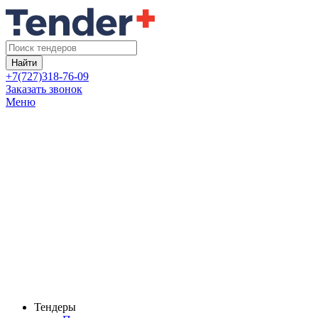
Найти
+7(727)318-76-09
Заказать звонок
Меню
Тендеры