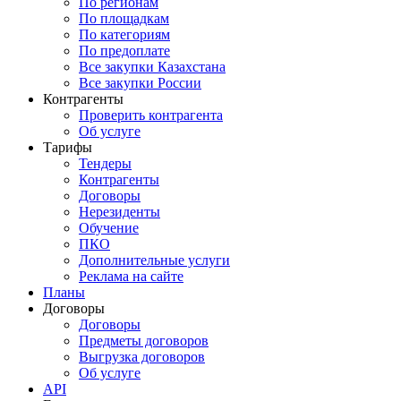
По регионам
По площадкам
По категориям
По предоплате
Все закупки Казахстана
Все закупки России
Контрагенты
Проверить контрагента
Об услуге
Тарифы
Тендеры
Контрагенты
Договоры
Нерезиденты
Обучение
ПКО
Дополнительные услуги
Реклама на сайте
Планы
Договоры
Договоры
Предметы договоров
Выгрузка договоров
Об услуге
API