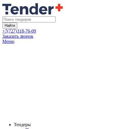
Найти
+7(727)318-76-09
Заказать звонок
Меню
Тендеры