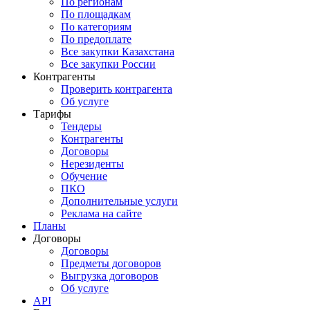
По регионам
По площадкам
По категориям
По предоплате
Все закупки Казахстана
Все закупки России
Контрагенты
Проверить контрагента
Об услуге
Тарифы
Тендеры
Контрагенты
Договоры
Нерезиденты
Обучение
ПКО
Дополнительные услуги
Реклама на сайте
Планы
Договоры
Договоры
Предметы договоров
Выгрузка договоров
Об услуге
API