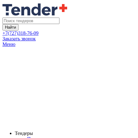
Найти
+7(727)318-76-09
Заказать звонок
Меню
Тендеры