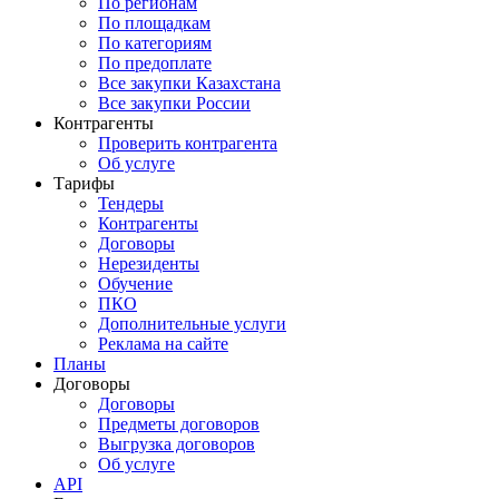
По регионам
По площадкам
По категориям
По предоплате
Все закупки Казахстана
Все закупки России
Контрагенты
Проверить контрагента
Об услуге
Тарифы
Тендеры
Контрагенты
Договоры
Нерезиденты
Обучение
ПКО
Дополнительные услуги
Реклама на сайте
Планы
Договоры
Договоры
Предметы договоров
Выгрузка договоров
Об услуге
API