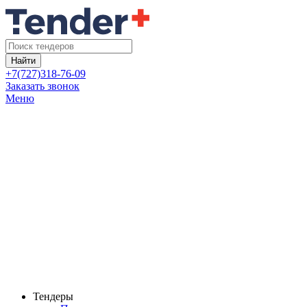
Найти
+7(727)318-76-09
Заказать звонок
Меню
Тендеры