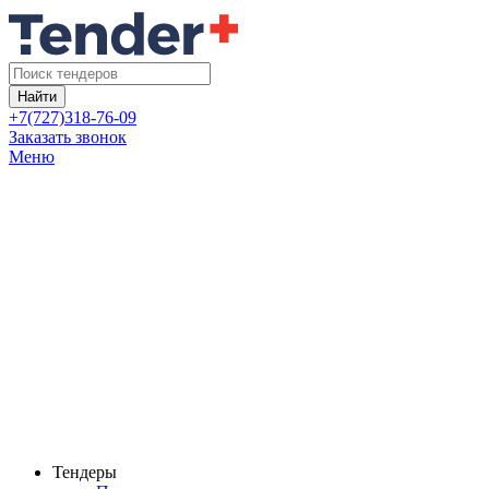
Найти
+7(727)318-76-09
Заказать звонок
Меню
Тендеры