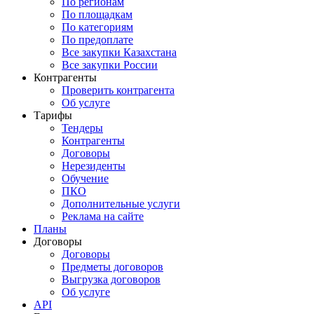
По регионам
По площадкам
По категориям
По предоплате
Все закупки Казахстана
Все закупки России
Контрагенты
Проверить контрагента
Об услуге
Тарифы
Тендеры
Контрагенты
Договоры
Нерезиденты
Обучение
ПКО
Дополнительные услуги
Реклама на сайте
Планы
Договоры
Договоры
Предметы договоров
Выгрузка договоров
Об услуге
API