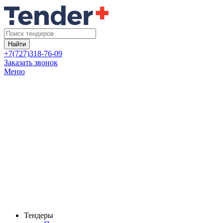
Найти
+7(727)318-76-09
Заказать звонок
Меню
Тендеры