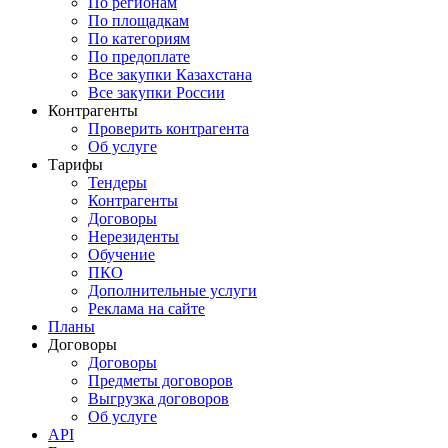
По регионам
По площадкам
По категориям
По предоплате
Все закупки Казахстана
Все закупки России
Контрагенты
Проверить контрагента
Об услуге
Тарифы
Тендеры
Контрагенты
Договоры
Нерезиденты
Обучение
ПКО
Дополнительные услуги
Реклама на сайте
Планы
Договоры
Договоры
Предметы договоров
Выгрузка договоров
Об услуге
API