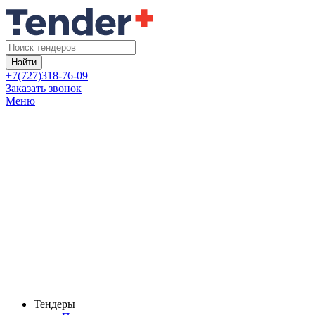
Найти
+7(727)318-76-09
Заказать звонок
Меню
Тендеры