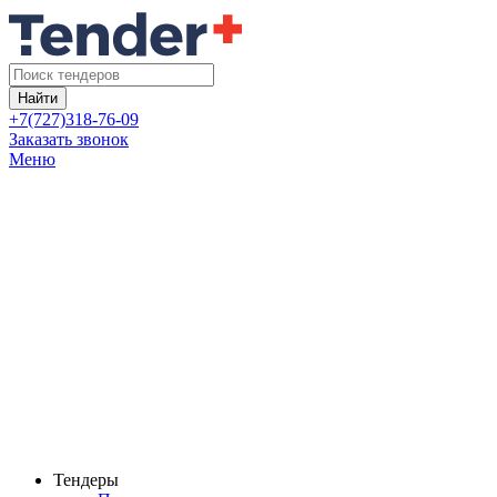
Найти
+7(727)318-76-09
Заказать звонок
Меню
Тендеры