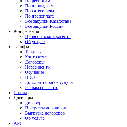
По регионам
По площадкам
По категориям
По предоплате
Все закупки Казахстана
Все закупки России
Контрагенты
Проверить контрагента
Об услуге
Тарифы
Тендеры
Контрагенты
Договоры
Нерезиденты
Обучение
ПКО
Дополнительные услуги
Реклама на сайте
Планы
Договоры
Договоры
Предметы договоров
Выгрузка договоров
Об услуге
API