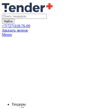
Найти
+7(727)318-76-09
Заказать звонок
Меню
Тендеры