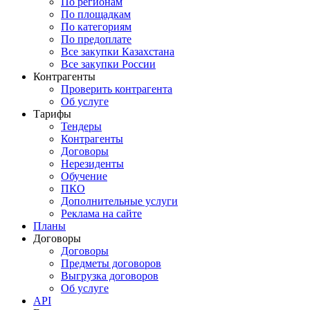
По регионам
По площадкам
По категориям
По предоплате
Все закупки Казахстана
Все закупки России
Контрагенты
Проверить контрагента
Об услуге
Тарифы
Тендеры
Контрагенты
Договоры
Нерезиденты
Обучение
ПКО
Дополнительные услуги
Реклама на сайте
Планы
Договоры
Договоры
Предметы договоров
Выгрузка договоров
Об услуге
API