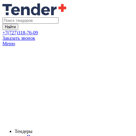
Найти
+7(727)318-76-09
Заказать звонок
Меню
Тендеры