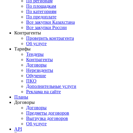
По регионам
По площадкам
По категориям
По предоплате
Все закупки Казахстана
Все закупки России
Контрагенты
Проверить контрагента
Об услуге
Тарифы
Тендеры
Контрагенты
Договоры
Нерезиденты
Обучение
ПКО
Дополнительные услуги
Реклама на сайте
Планы
Договоры
Договоры
Предметы договоров
Выгрузка договоров
Об услуге
API