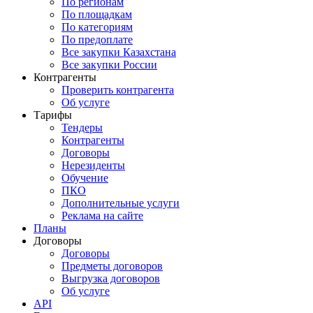
По регионам
По площадкам
По категориям
По предоплате
Все закупки Казахстана
Все закупки России
Контрагенты
Проверить контрагента
Об услуге
Тарифы
Тендеры
Контрагенты
Договоры
Нерезиденты
Обучение
ПКО
Дополнительные услуги
Реклама на сайте
Планы
Договоры
Договоры
Предметы договоров
Выгрузка договоров
Об услуге
API