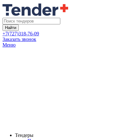
Найти
+7(727)318-76-09
Заказать звонок
Меню
Тендеры