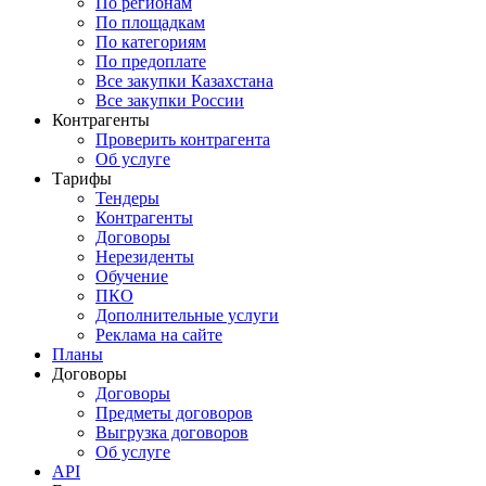
По регионам
По площадкам
По категориям
По предоплате
Все закупки Казахстана
Все закупки России
Контрагенты
Проверить контрагента
Об услуге
Тарифы
Тендеры
Контрагенты
Договоры
Нерезиденты
Обучение
ПКО
Дополнительные услуги
Реклама на сайте
Планы
Договоры
Договоры
Предметы договоров
Выгрузка договоров
Об услуге
API