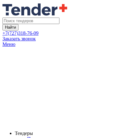
Найти
+7(727)318-76-09
Заказать звонок
Меню
Тендеры