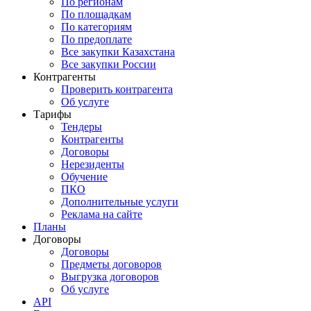
По регионам
По площадкам
По категориям
По предоплате
Все закупки Казахстана
Все закупки России
Контрагенты
Проверить контрагента
Об услуге
Тарифы
Тендеры
Контрагенты
Договоры
Нерезиденты
Обучение
ПКО
Дополнительные услуги
Реклама на сайте
Планы
Договоры
Договоры
Предметы договоров
Выгрузка договоров
Об услуге
API