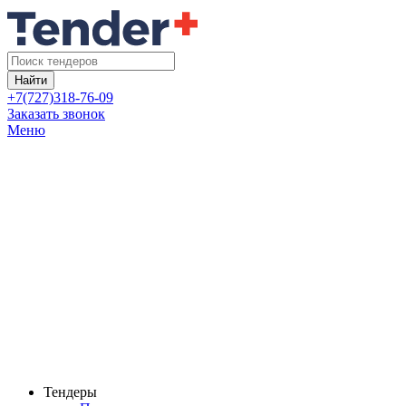
Найти
+7(727)318-76-09
Заказать звонок
Меню
Тендеры