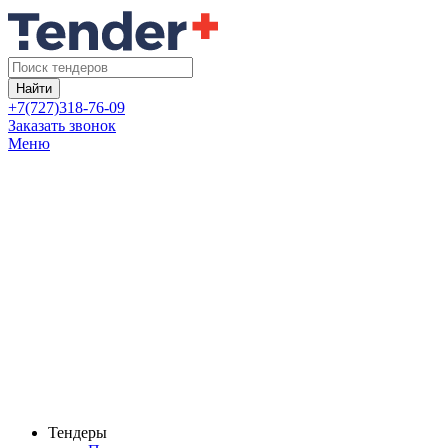
Найти
+7(727)318-76-09
Заказать звонок
Меню
Тендеры