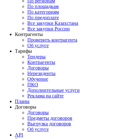
По регионам
По площадкам
По категориям
По предоплате
Все закупки Казахстана
Все закупки России
Контрагенты
Проверить контрагента
Об услуге
Тарифы
Тендеры
Контрагенты
Договоры
Нерезиденты
Обучение
ПКО
Дополнительные услуги
Реклама на сайте
Планы
Договоры
Договоры
Предметы договоров
Выгрузка договоров
Об услуге
API