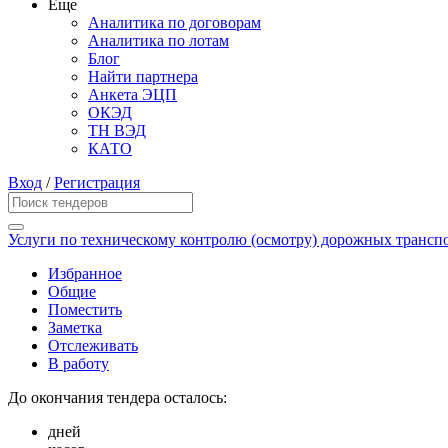
Еще
Аналитика по договорам
Аналитика по лотам
Блог
Найти партнера
Анкета ЭЦП
ОКЭД
ТН ВЭД
КАТО
Вход
/
Регистрация
Услуги по техническому контролю (осмотру) дорожных трансп
Избранное
Общие
Поместить
Заметка
Отслеживать
В работу
До окончания тендера осталось:
дней