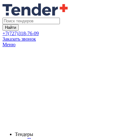
Найти
+7(727)318-76-09
Заказать звонок
Меню
Тендеры