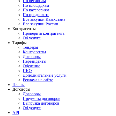
По регионам
По площадкам
По категориям
По предоплате
Все закупки Казахстана
Все закупки России
Контрагенты
Проверить контрагента
Об услуге
Тарифы
Тендеры
Контрагенты
Договоры
Нерезиденты
Обучение
ПКО
Дополнительные услуги
Реклама на сайте
Планы
Договоры
Договоры
Предметы договоров
Выгрузка договоров
Об услуге
API