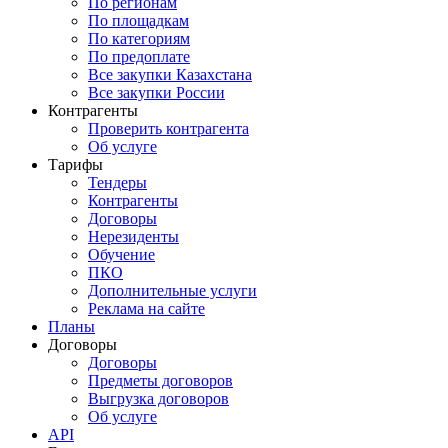
По регионам
По площадкам
По категориям
По предоплате
Все закупки Казахстана
Все закупки России
Контрагенты
Проверить контрагента
Об услуге
Тарифы
Тендеры
Контрагенты
Договоры
Нерезиденты
Обучение
ПКО
Дополнительные услуги
Реклама на сайте
Планы
Договоры
Договоры
Предметы договоров
Выгрузка договоров
Об услуге
API