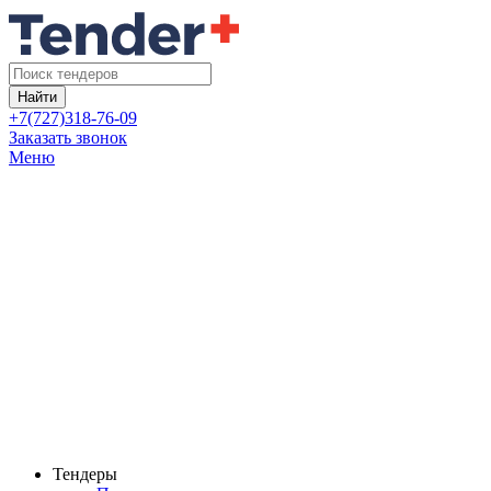
Найти
+7(727)318-76-09
Заказать звонок
Меню
Тендеры