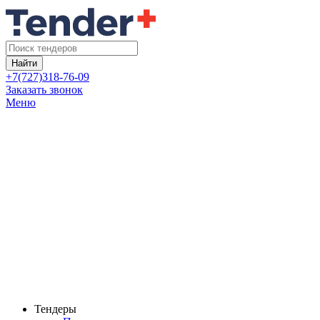
Найти
+7(727)318-76-09
Заказать звонок
Меню
Тендеры