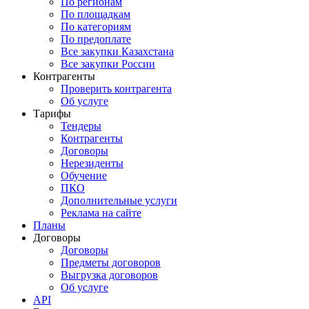
По регионам
По площадкам
По категориям
По предоплате
Все закупки Казахстана
Все закупки России
Контрагенты
Проверить контрагента
Об услуге
Тарифы
Тендеры
Контрагенты
Договоры
Нерезиденты
Обучение
ПКО
Дополнительные услуги
Реклама на сайте
Планы
Договоры
Договоры
Предметы договоров
Выгрузка договоров
Об услуге
API