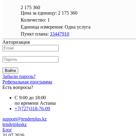
2 175 360
Цена за единицу:
2 175 360
Количество:
1
Единица измерения:
Одна услуга
Пункт плана:
33447910
Авторизация
Войти
Забыли пароль?
Реферальная программа
Есть вопросы?
С 9:00 до 18:00
по времени Астаны
+7(727)318-76-09
support@tenderplus.kz
tenderpluskz
Блог
31.07.2026