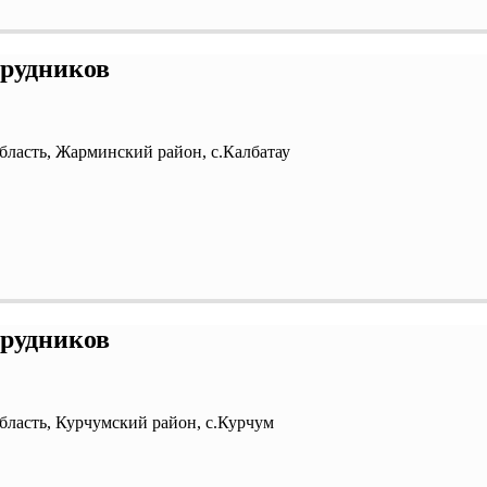
трудников
бласть, Жарминский район, с.Калбатау
трудников
бласть, Курчумский район, с.Курчум