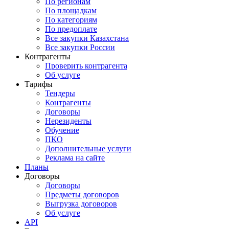
По регионам
По площадкам
По категориям
По предоплате
Все закупки Казахстана
Все закупки России
Контрагенты
Проверить контрагента
Об услуге
Тарифы
Тендеры
Контрагенты
Договоры
Нерезиденты
Обучение
ПКО
Дополнительные услуги
Реклама на сайте
Планы
Договоры
Договоры
Предметы договоров
Выгрузка договоров
Об услуге
API