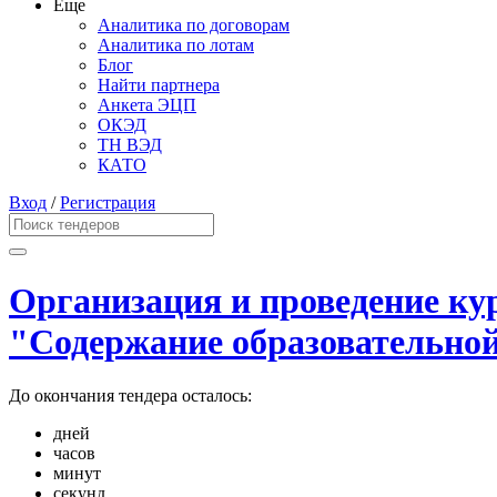
Еще
Аналитика по договорам
Аналитика по лотам
Блог
Найти партнера
Анкета ЭЦП
ОКЭД
ТН ВЭД
КАТО
Вход
/
Регистрация
Организация и проведение ку
"Содержание образовательной
До окончания тендера осталось:
дней
часов
минут
секунд