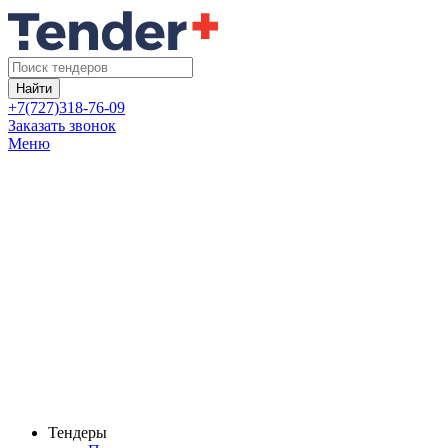
Найти
+7(727)318-76-09
Заказать звонок
Меню
Тендеры