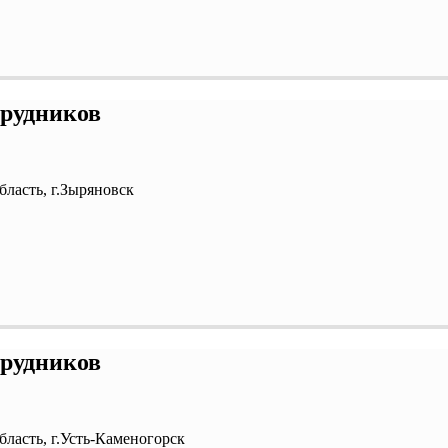
трудников
бласть, г.Зыряновск
трудников
бласть, г.Усть-Каменогорск