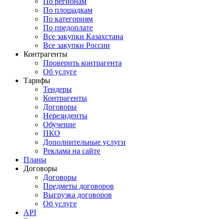
По регионам
По площадкам
По категориям
По предоплате
Все закупки Казахстана
Все закупки России
Контрагенты
Проверить контрагента
Об услуге
Тарифы
Тендеры
Контрагенты
Договоры
Нерезиденты
Обучение
ПКО
Дополнительные услуги
Реклама на сайте
Планы
Договоры
Договоры
Предметы договоров
Выгрузка договоров
Об услуге
API