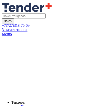
Найти
+7(727)318-76-09
Заказать звонок
Меню
Тендеры