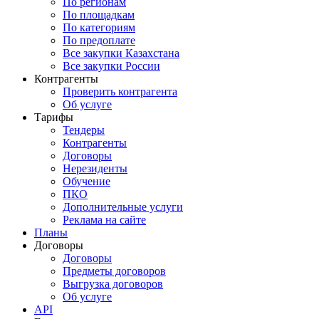
По регионам
По площадкам
По категориям
По предоплате
Все закупки Казахстана
Все закупки России
Контрагенты
Проверить контрагента
Об услуге
Тарифы
Тендеры
Контрагенты
Договоры
Нерезиденты
Обучение
ПКО
Дополнительные услуги
Реклама на сайте
Планы
Договоры
Договоры
Предметы договоров
Выгрузка договоров
Об услуге
API