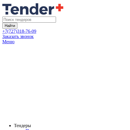
Найти
+7(727)318-76-09
Заказать звонок
Меню
Тендеры