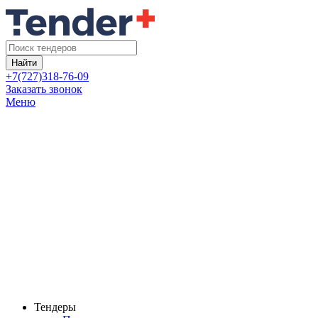
Найти
+7(727)318-76-09
Заказать звонок
Меню
Тендеры