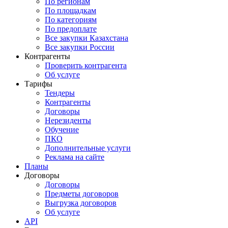
По регионам
По площадкам
По категориям
По предоплате
Все закупки Казахстана
Все закупки России
Контрагенты
Проверить контрагента
Об услуге
Тарифы
Тендеры
Контрагенты
Договоры
Нерезиденты
Обучение
ПКО
Дополнительные услуги
Реклама на сайте
Планы
Договоры
Договоры
Предметы договоров
Выгрузка договоров
Об услуге
API