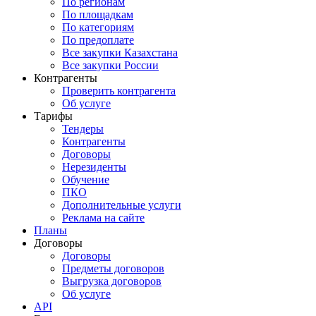
По регионам
По площадкам
По категориям
По предоплате
Все закупки Казахстана
Все закупки России
Контрагенты
Проверить контрагента
Об услуге
Тарифы
Тендеры
Контрагенты
Договоры
Нерезиденты
Обучение
ПКО
Дополнительные услуги
Реклама на сайте
Планы
Договоры
Договоры
Предметы договоров
Выгрузка договоров
Об услуге
API