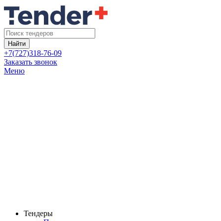
Найти
+7(727)318-76-09
Заказать звонок
Меню
Тендеры