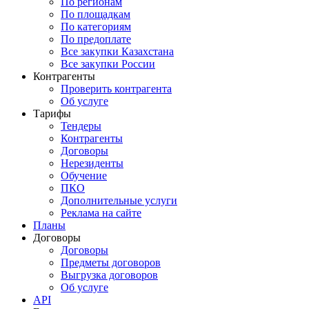
По регионам
По площадкам
По категориям
По предоплате
Все закупки Казахстана
Все закупки России
Контрагенты
Проверить контрагента
Об услуге
Тарифы
Тендеры
Контрагенты
Договоры
Нерезиденты
Обучение
ПКО
Дополнительные услуги
Реклама на сайте
Планы
Договоры
Договоры
Предметы договоров
Выгрузка договоров
Об услуге
API