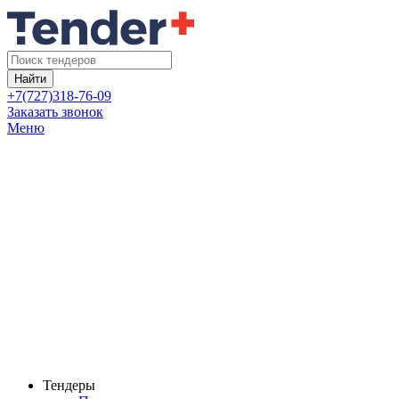
Найти
+7(727)318-76-09
Заказать звонок
Меню
Тендеры