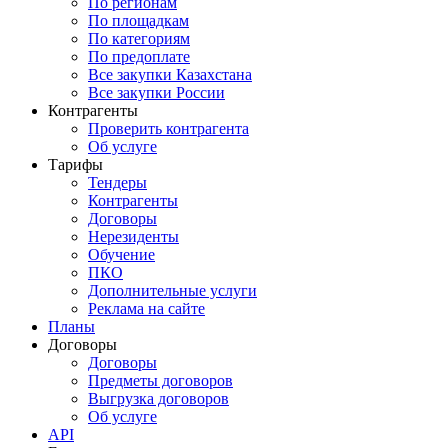
По регионам
По площадкам
По категориям
По предоплате
Все закупки Казахстана
Все закупки России
Контрагенты
Проверить контрагента
Об услуге
Тарифы
Тендеры
Контрагенты
Договоры
Нерезиденты
Обучение
ПКО
Дополнительные услуги
Реклама на сайте
Планы
Договоры
Договоры
Предметы договоров
Выгрузка договоров
Об услуге
API