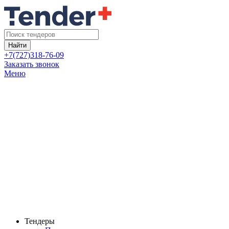
Найти
+7(727)318-76-09
Заказать звонок
Меню
Тендеры