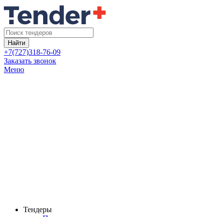
Найти
+7(727)318-76-09
Заказать звонок
Меню
Тендеры