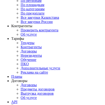
По регионам
По площадкам
По категориям
По предоплате
Все закупки Казахстана
Все закупки России
Контрагенты
Проверить контрагента
Об услуге
Тарифы
Тендеры
Контрагенты
Договоры
Нерезиденты
Обучение
ПКО
Дополнительные услуги
Реклама на сайте
Планы
Договоры
Договоры
Предметы договоров
Выгрузка договоров
Об услуге
API