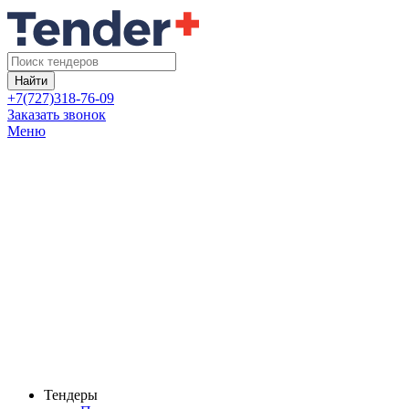
Найти
+7(727)318-76-09
Заказать звонок
Меню
Тендеры