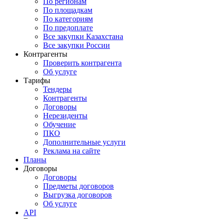
По регионам
По площадкам
По категориям
По предоплате
Все закупки Казахстана
Все закупки России
Контрагенты
Проверить контрагента
Об услуге
Тарифы
Тендеры
Контрагенты
Договоры
Нерезиденты
Обучение
ПКО
Дополнительные услуги
Реклама на сайте
Планы
Договоры
Договоры
Предметы договоров
Выгрузка договоров
Об услуге
API