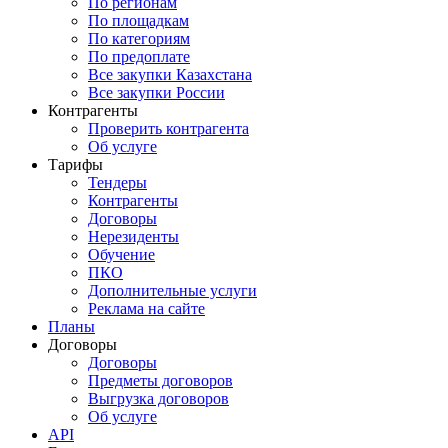
По регионам
По площадкам
По категориям
По предоплате
Все закупки Казахстана
Все закупки России
Контрагенты
Проверить контрагента
Об услуге
Тарифы
Тендеры
Контрагенты
Договоры
Нерезиденты
Обучение
ПКО
Дополнительные услуги
Реклама на сайте
Планы
Договоры
Договоры
Предметы договоров
Выгрузка договоров
Об услуге
API