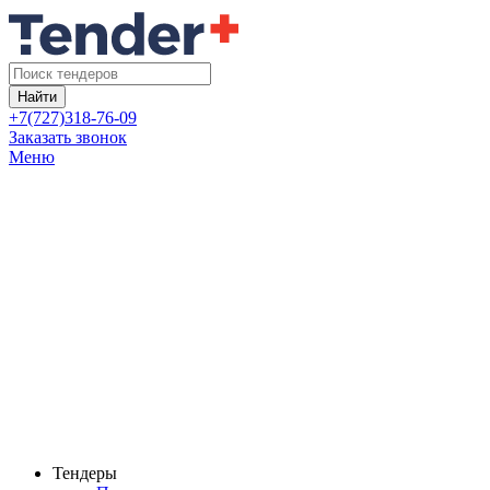
Найти
+7(727)318-76-09
Заказать звонок
Меню
Тендеры