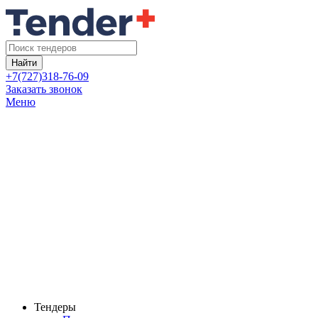
Найти
+7(727)318-76-09
Заказать звонок
Меню
Тендеры