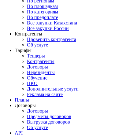
По регионам
По площадкам
По категориям
По предоплате
Все закупки Казахстана
Все закупки России
Контрагенты
Проверить контрагента
Об услуге
Тарифы
Тендеры
Контрагенты
Договоры
Нерезиденты
Обучение
ПКО
Дополнительные услуги
Реклама на сайте
Планы
Договоры
Договоры
Предметы договоров
Выгрузка договоров
Об услуге
API