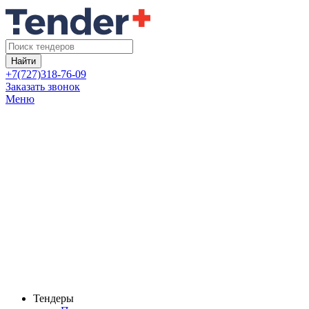
Найти
+7(727)318-76-09
Заказать звонок
Меню
Тендеры