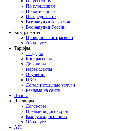
По регионам
По площадкам
По категориям
По предоплате
Все закупки Казахстана
Все закупки России
Контрагенты
Проверить контрагента
Об услуге
Тарифы
Тендеры
Контрагенты
Договоры
Нерезиденты
Обучение
ПКО
Дополнительные услуги
Реклама на сайте
Планы
Договоры
Договоры
Предметы договоров
Выгрузка договоров
Об услуге
API