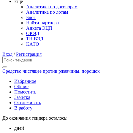
Еще
Аналитика по договорам
Аналитика по лотам
Блог
Найти партнера
Анкета ЭЦП
ОКЭД
ТН ВЭД
КАТО
Вход
/
Регистрация
Средство чистящее против ржавчины, порошок
Избранное
Общие
Поместить
Заметка
Отслеживать
В работу
До окончания тендера осталось:
дней