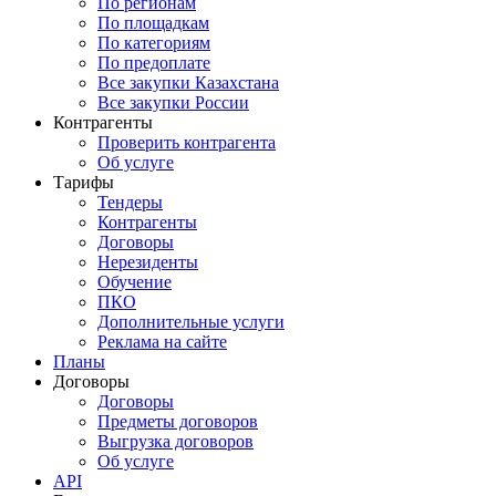
По регионам
По площадкам
По категориям
По предоплате
Все закупки Казахстана
Все закупки России
Контрагенты
Проверить контрагента
Об услуге
Тарифы
Тендеры
Контрагенты
Договоры
Нерезиденты
Обучение
ПКО
Дополнительные услуги
Реклама на сайте
Планы
Договоры
Договоры
Предметы договоров
Выгрузка договоров
Об услуге
API