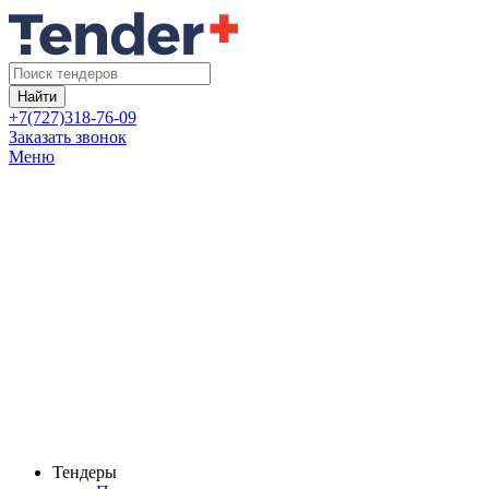
Найти
+7(727)318-76-09
Заказать звонок
Меню
Тендеры