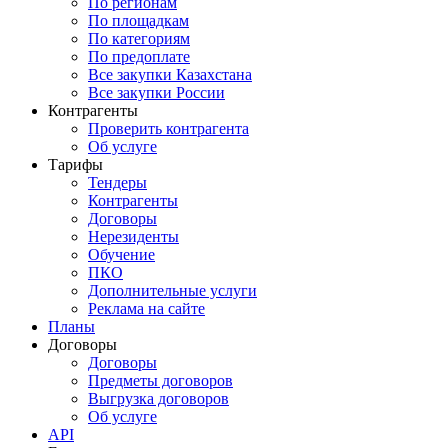
По регионам
По площадкам
По категориям
По предоплате
Все закупки Казахстана
Все закупки России
Контрагенты
Проверить контрагента
Об услуге
Тарифы
Тендеры
Контрагенты
Договоры
Нерезиденты
Обучение
ПКО
Дополнительные услуги
Реклама на сайте
Планы
Договоры
Договоры
Предметы договоров
Выгрузка договоров
Об услуге
API