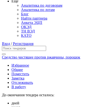
Еще
Аналитика по договорам
Аналитика по лотам
Блог
Найти партнера
Анкета ЭЦП
ОКЭД
ТН ВЭД
КАТО
Вход
/
Регистрация
Средство чистящее против ржавчины, порошок
Избранное
Общие
Поместить
Заметка
Отслеживать
В работу
До окончания тендера осталось:
дней