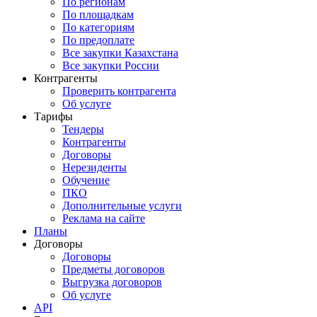
По регионам
По площадкам
По категориям
По предоплате
Все закупки Казахстана
Все закупки России
Контрагенты
Проверить контрагента
Об услуге
Тарифы
Тендеры
Контрагенты
Договоры
Нерезиденты
Обучение
ПКО
Дополнительные услуги
Реклама на сайте
Планы
Договоры
Договоры
Предметы договоров
Выгрузка договоров
Об услуге
API