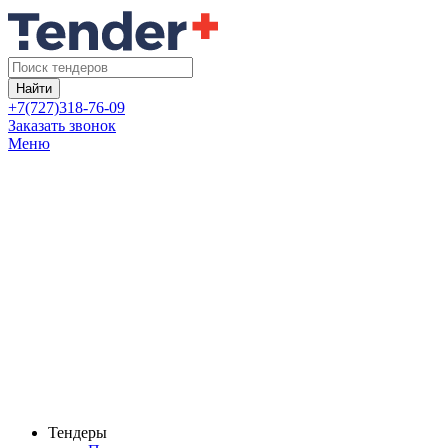
Найти
+7(727)318-76-09
Заказать звонок
Меню
Тендеры