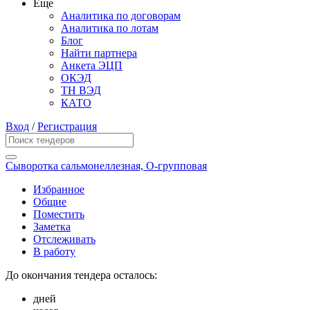
Еще
Аналитика по договорам
Аналитика по лотам
Блог
Найти партнера
Анкета ЭЦП
ОКЭД
ТН ВЭД
КАТО
Вход
/
Регистрация
Сыворотка сальмонеллезная, О-групповая
Избранное
Общие
Поместить
Заметка
Отслеживать
В работу
До окончания тендера осталось:
дней