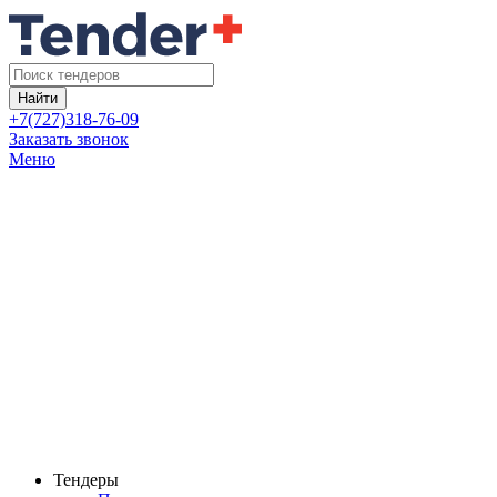
Найти
+7(727)318-76-09
Заказать звонок
Меню
Тендеры