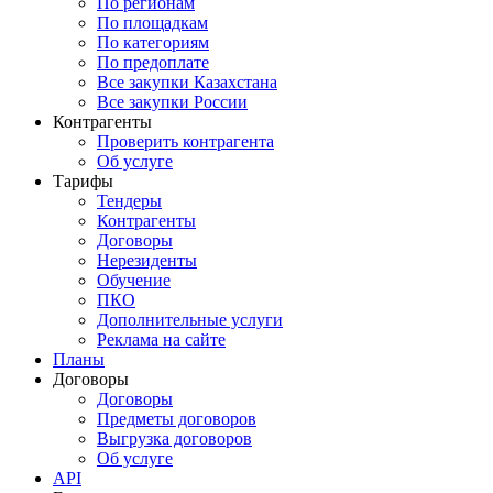
По регионам
По площадкам
По категориям
По предоплате
Все закупки Казахстана
Все закупки России
Контрагенты
Проверить контрагента
Об услуге
Тарифы
Тендеры
Контрагенты
Договоры
Нерезиденты
Обучение
ПКО
Дополнительные услуги
Реклама на сайте
Планы
Договоры
Договоры
Предметы договоров
Выгрузка договоров
Об услуге
API