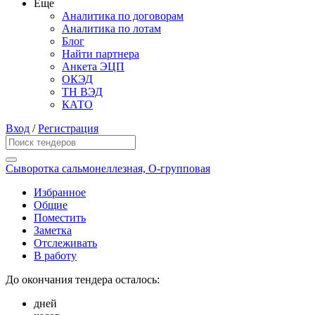
Еще
Аналитика по договорам
Аналитика по лотам
Блог
Найти партнера
Анкета ЭЦП
ОКЭД
ТН ВЭД
КАТО
Вход
/
Регистрация
Сыворотка сальмонеллезная, О-групповая
Избранное
Общие
Поместить
Заметка
Отслеживать
В работу
До окончания тендера осталось:
дней