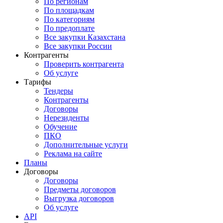
По регионам
По площадкам
По категориям
По предоплате
Все закупки Казахстана
Все закупки России
Контрагенты
Проверить контрагента
Об услуге
Тарифы
Тендеры
Контрагенты
Договоры
Нерезиденты
Обучение
ПКО
Дополнительные услуги
Реклама на сайте
Планы
Договоры
Договоры
Предметы договоров
Выгрузка договоров
Об услуге
API