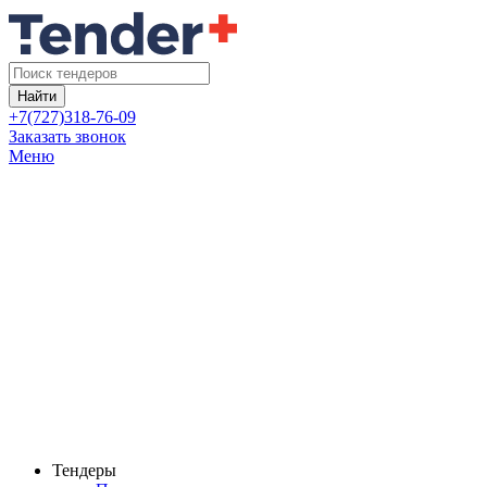
Найти
+7(727)318-76-09
Заказать звонок
Меню
Тендеры