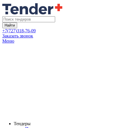
Найти
+7(727)318-76-09
Заказать звонок
Меню
Тендеры