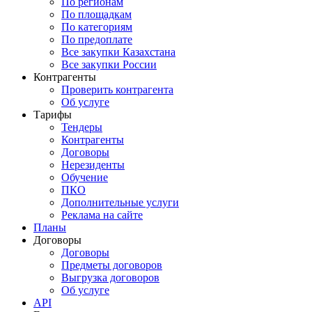
По регионам
По площадкам
По категориям
По предоплате
Все закупки Казахстана
Все закупки России
Контрагенты
Проверить контрагента
Об услуге
Тарифы
Тендеры
Контрагенты
Договоры
Нерезиденты
Обучение
ПКО
Дополнительные услуги
Реклама на сайте
Планы
Договоры
Договоры
Предметы договоров
Выгрузка договоров
Об услуге
API