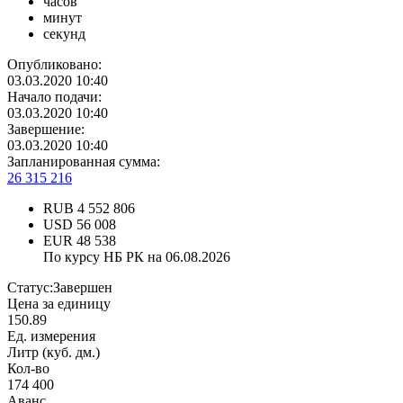
часов
минут
секунд
Опубликовано:
03.03.2020 10:40
Начало подачи:
03.03.2020 10:40
Завершение:
03.03.2020 10:40
Запланированная сумма:
26 315 216
RUB
4 552 806
USD
56 008
EUR
48 538
По курсу НБ РК на 06.08.2026
Статус:
Завершен
Цена за единицу
150.89
Ед. измерения
Литр (куб. дм.)
Кол-во
174 400
Аванс