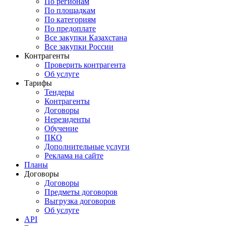
По регионам
По площадкам
По категориям
По предоплате
Все закупки Казахстана
Все закупки России
Контрагенты
Проверить контрагента
Об услуге
Тарифы
Тендеры
Контрагенты
Договоры
Нерезиденты
Обучение
ПКО
Дополнительные услуги
Реклама на сайте
Планы
Договоры
Договоры
Предметы договоров
Выгрузка договоров
Об услуге
API