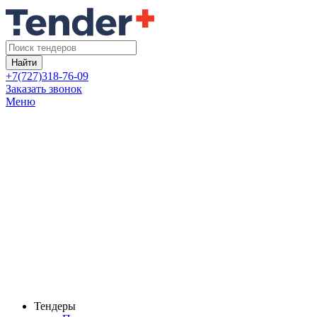
Найти
+7(727)318-76-09
Заказать звонок
Меню
Тендеры