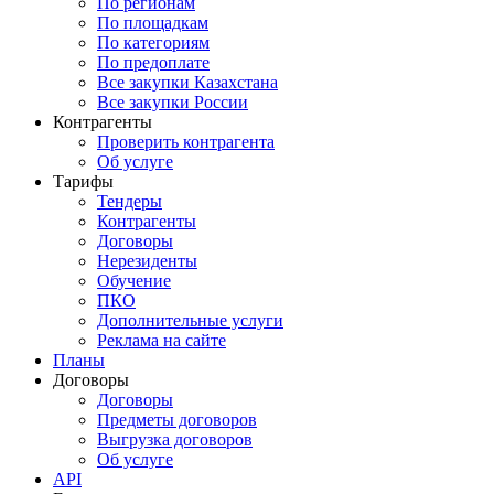
По регионам
По площадкам
По категориям
По предоплате
Все закупки Казахстана
Все закупки России
Контрагенты
Проверить контрагента
Об услуге
Тарифы
Тендеры
Контрагенты
Договоры
Нерезиденты
Обучение
ПКО
Дополнительные услуги
Реклама на сайте
Планы
Договоры
Договоры
Предметы договоров
Выгрузка договоров
Об услуге
API