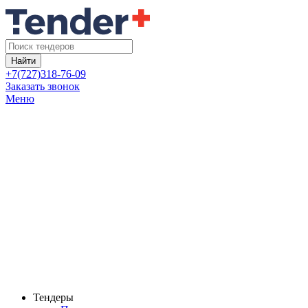
Найти
+7(727)318-76-09
Заказать звонок
Меню
Тендеры