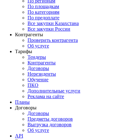
По регионам
По площадкам
По категориям
По предоплате
Все закупки Казахстана
Все закупки России
Контрагенты
Проверить контрагента
Об услуге
Тарифы
Тендеры
Контрагенты
Договоры
Нерезиденты
Обучение
ПКО
Дополнительные услуги
Реклама на сайте
Планы
Договоры
Договоры
Предметы договоров
Выгрузка договоров
Об услуге
API