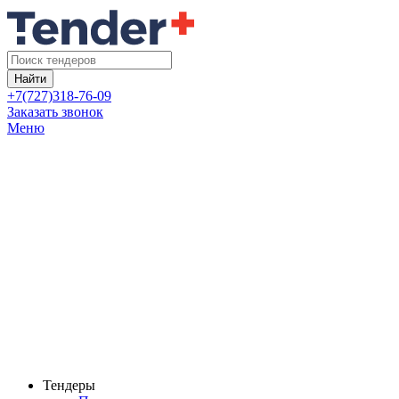
Найти
+7(727)318-76-09
Заказать звонок
Меню
Тендеры