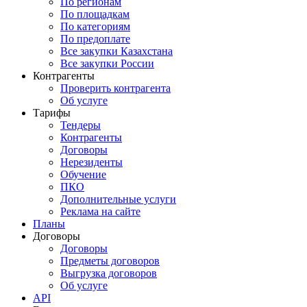
По регионам
По площадкам
По категориям
По предоплате
Все закупки Казахстана
Все закупки России
Контрагенты
Проверить контрагента
Об услуге
Тарифы
Тендеры
Контрагенты
Договоры
Нерезиденты
Обучение
ПКО
Дополнительные услуги
Реклама на сайте
Планы
Договоры
Договоры
Предметы договоров
Выгрузка договоров
Об услуге
API