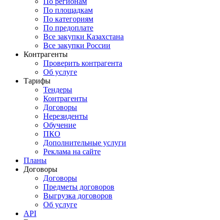
По регионам
По площадкам
По категориям
По предоплате
Все закупки Казахстана
Все закупки России
Контрагенты
Проверить контрагента
Об услуге
Тарифы
Тендеры
Контрагенты
Договоры
Нерезиденты
Обучение
ПКО
Дополнительные услуги
Реклама на сайте
Планы
Договоры
Договоры
Предметы договоров
Выгрузка договоров
Об услуге
API