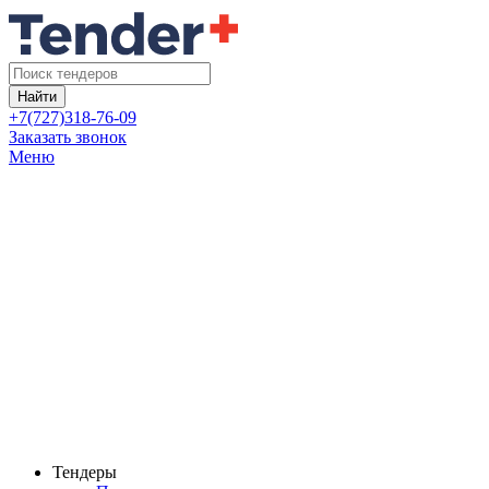
Найти
+7(727)318-76-09
Заказать звонок
Меню
Тендеры