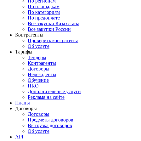
По регионам
По площадкам
По категориям
По предоплате
Все закупки Казахстана
Все закупки России
Контрагенты
Проверить контрагента
Об услуге
Тарифы
Тендеры
Контрагенты
Договоры
Нерезиденты
Обучение
ПКО
Дополнительные услуги
Реклама на сайте
Планы
Договоры
Договоры
Предметы договоров
Выгрузка договоров
Об услуге
API