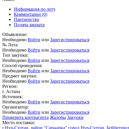
Информация по лоту
Комментарии
(0)
Партнерство
Подача закрыта
Объявление:
Необходимо
Войти
или
Зарегистрироваться
№ Лота:
Необходимо
Войти
или
Зарегистрироваться
Тип закупки:
Необходимо
Войти
или
Зарегистрироваться
Способ проведения:
Необходимо
Войти
или
Зарегистрироваться
Предмет закупки:
Необходимо
Войти
или
Зарегистрироваться
Регион:
г. Астана
Источник:
Необходимо
Войти
или
Зарегистрироваться
Организатор:
Необходимо
Войти
или
Зарегистрироваться
Проверить контрагента
Жалобы
Закупки
Место поставки:
г.Нур-Султан, район "Сарыарка" город Нур-Султан, Бейбитшил