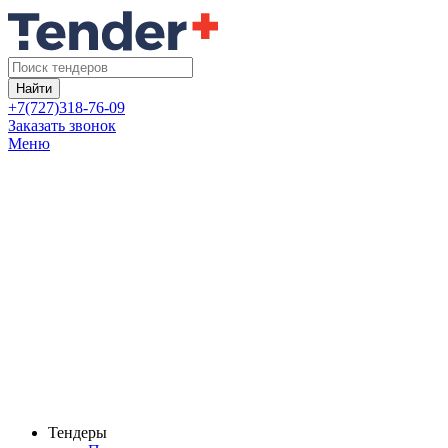
Найти
+7(727)318-76-09
Заказать звонок
Меню
Тендеры