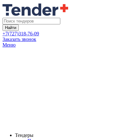
Найти
+7(727)318-76-09
Заказать звонок
Меню
Тендеры