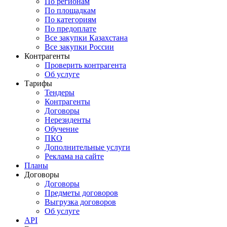
По регионам
По площадкам
По категориям
По предоплате
Все закупки Казахстана
Все закупки России
Контрагенты
Проверить контрагента
Об услуге
Тарифы
Тендеры
Контрагенты
Договоры
Нерезиденты
Обучение
ПКО
Дополнительные услуги
Реклама на сайте
Планы
Договоры
Договоры
Предметы договоров
Выгрузка договоров
Об услуге
API