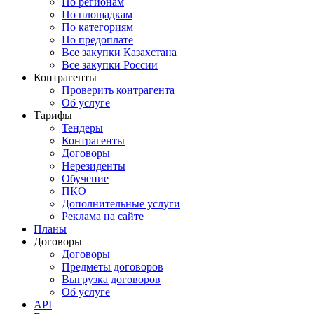
По регионам
По площадкам
По категориям
По предоплате
Все закупки Казахстана
Все закупки России
Контрагенты
Проверить контрагента
Об услуге
Тарифы
Тендеры
Контрагенты
Договоры
Нерезиденты
Обучение
ПКО
Дополнительные услуги
Реклама на сайте
Планы
Договоры
Договоры
Предметы договоров
Выгрузка договоров
Об услуге
API