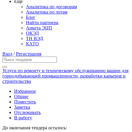
Еще
Аналитика по договорам
Аналитика по лотам
Блог
Найти партнера
Анкета ЭЦП
ОКЭД
ТН ВЭД
КАТО
Вход
/
Регистрация
Услуги по ремонту и техническому обслуживанию машин для
горнодобывающей промышленности, разработки карьеров и
строительства
Избранное
Общие
Поместить
Заметка
Отслеживать
В работу
До окончания тендера осталось: