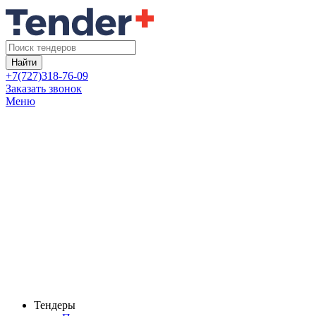
Найти
+7(727)318-76-09
Заказать звонок
Меню
Тендеры