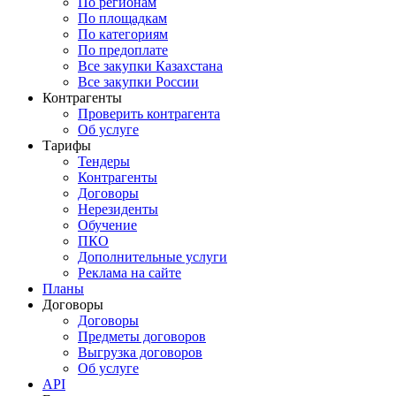
По регионам
По площадкам
По категориям
По предоплате
Все закупки Казахстана
Все закупки России
Контрагенты
Проверить контрагента
Об услуге
Тарифы
Тендеры
Контрагенты
Договоры
Нерезиденты
Обучение
ПКО
Дополнительные услуги
Реклама на сайте
Планы
Договоры
Договоры
Предметы договоров
Выгрузка договоров
Об услуге
API