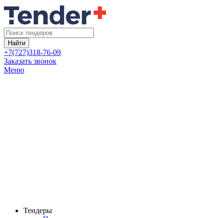
Найти
+7(727)318-76-09
Заказать звонок
Меню
Тендеры