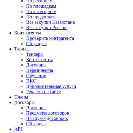
По регионам
По площадкам
По категориям
По предоплате
Все закупки Казахстана
Все закупки России
Контрагенты
Проверить контрагента
Об услуге
Тарифы
Тендеры
Контрагенты
Договоры
Нерезиденты
Обучение
ПКО
Дополнительные услуги
Реклама на сайте
Планы
Договоры
Договоры
Предметы договоров
Выгрузка договоров
Об услуге
API