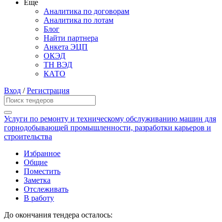
Еще
Аналитика по договорам
Аналитика по лотам
Блог
Найти партнера
Анкета ЭЦП
ОКЭД
ТН ВЭД
КАТО
Вход
/
Регистрация
Услуги по ремонту и техническому обслуживанию машин для
горнодобывающей промышленности, разработки карьеров и
строительства
Избранное
Общие
Поместить
Заметка
Отслеживать
В работу
До окончания тендера осталось: