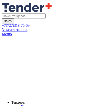
Найти
+7(727)318-76-09
Заказать звонок
Меню
Тендеры