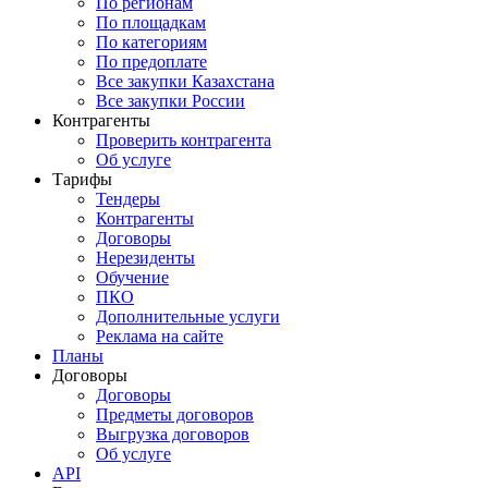
По регионам
По площадкам
По категориям
По предоплате
Все закупки Казахстана
Все закупки России
Контрагенты
Проверить контрагента
Об услуге
Тарифы
Тендеры
Контрагенты
Договоры
Нерезиденты
Обучение
ПКО
Дополнительные услуги
Реклама на сайте
Планы
Договоры
Договоры
Предметы договоров
Выгрузка договоров
Об услуге
API