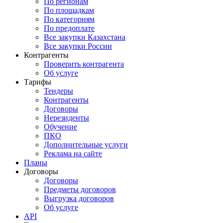
По регионам
По площадкам
По категориям
По предоплате
Все закупки Казахстана
Все закупки России
Контрагенты
Проверить контрагента
Об услуге
Тарифы
Тендеры
Контрагенты
Договоры
Нерезиденты
Обучение
ПКО
Дополнительные услуги
Реклама на сайте
Планы
Договоры
Договоры
Предметы договоров
Выгрузка договоров
Об услуге
API