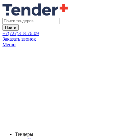
Найти
+7(727)318-76-09
Заказать звонок
Меню
Тендеры