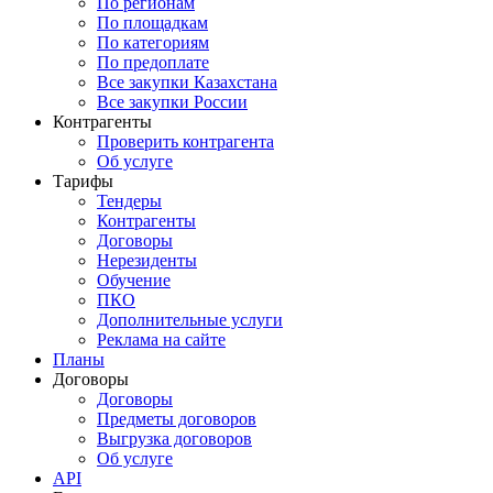
По регионам
По площадкам
По категориям
По предоплате
Все закупки Казахстана
Все закупки России
Контрагенты
Проверить контрагента
Об услуге
Тарифы
Тендеры
Контрагенты
Договоры
Нерезиденты
Обучение
ПКО
Дополнительные услуги
Реклама на сайте
Планы
Договоры
Договоры
Предметы договоров
Выгрузка договоров
Об услуге
API