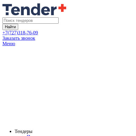
Найти
+7(727)318-76-09
Заказать звонок
Меню
Тендеры