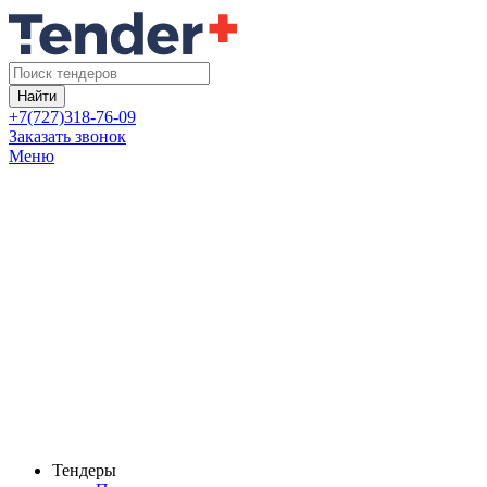
Найти
+7(727)318-76-09
Заказать звонок
Меню
Тендеры