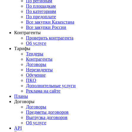
По регионам
По площадкам
По категориям
По предоплате
Все закупки Казахстана
Все закупки России
Контрагенты
Проверить контрагента
Об услуге
Тарифы
Тендеры
Контрагенты
Договоры
Нерезиденты
Обучение
ПКО
Дополнительные услуги
Реклама на сайте
Планы
Договоры
Договоры
Предметы договоров
Выгрузка договоров
Об услуге
API