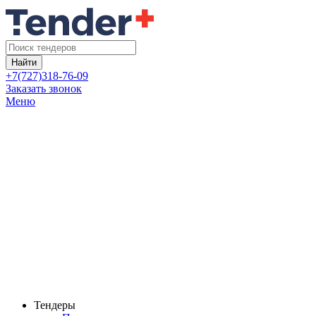
Найти
+7(727)318-76-09
Заказать звонок
Меню
Тендеры