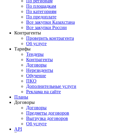
По регионам
По площадкам
По категориям
По предоплате
Все закупки Казахстана
Все закупки России
Контрагенты
Проверить контрагента
Об услуге
Тарифы
Тендеры
Контрагенты
Договоры
Нерезиденты
Обучение
ПКО
Дополнительные услуги
Реклама на сайте
Планы
Договоры
Договоры
Предметы договоров
Выгрузка договоров
Об услуге
API